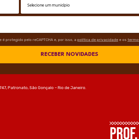
te é protegido pelo reCAPTCHA e, por isso, a
política de privacidade
e os
termos
RECEBER NOVIDADES
747, Patronato, São Gonçalo – Rio de Janeiro.