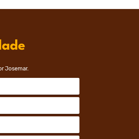
dade
or Josemar.