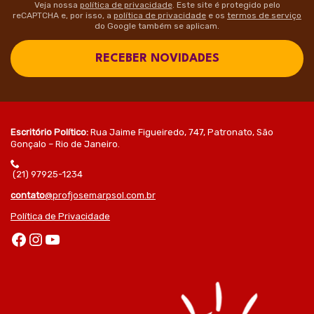
Veja nossa
política de privacidade
. Este site é protegido pelo
reCAPTCHA e, por isso, a
política de privacidade
e os
termos de serviço
do Google também se aplicam.
RECEBER NOVIDADES
Escritório Político:
Rua Jaime Figueiredo, 747, Patronato, São
Gonçalo – Rio de Janeiro.
(21) 97925-1234
contato
@profjosemarpsol.com.br
Política de Privacidade
Facebook
Instagram
Youtube