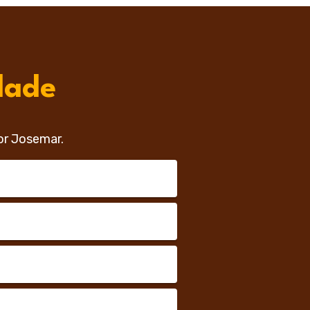
dade
or Josemar.