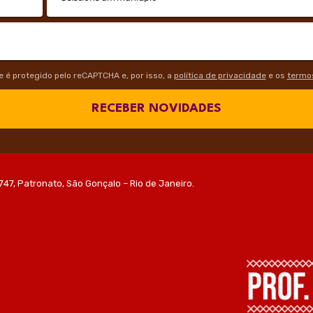
te é protegido pelo reCAPTCHA e, por isso, a
política de privacidade
e os
termos
RECEBER NOVIDADES
747, Patronato, São Gonçalo – Rio de Janeiro.