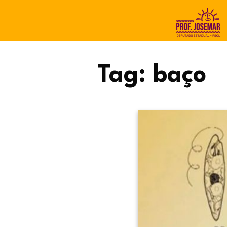
Tag:
baço