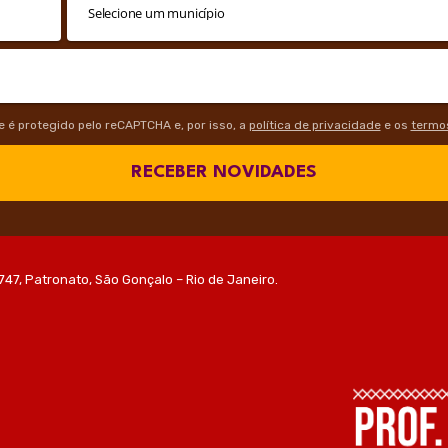
te é protegido pelo reCAPTCHA e, por isso, a
política de privacidade
e os
termos
RECEBER NOVIDADES
747, Patronato, São Gonçalo – Rio de Janeiro.