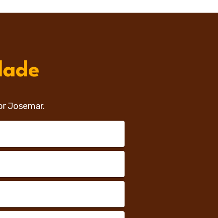
dade
or Josemar.