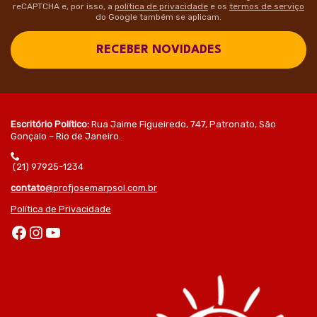
reCAPTCHA e, por isso, a
política de privacidade
e os
termos de serviço
do Google também se aplicam.
RECEBER NOVIDADES
Escritório Político:
Rua Jaime Figueiredo, 747, Patronato, São
Gonçalo – Rio de Janeiro.
(21) 97925-1234
contato
@profjosemarpsol.com.br
Política de Privacidade
Facebook
Instagram
Youtube