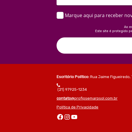
Marque aqui para receber no
Ao e
Este site é protegido p
Escritório Político:
Rua Jaime Figueiredo, 
(21) 97925-1234
contato
@profjosemarpsol.com.br
Política de Privacidade
Facebook
Instagram
Youtube