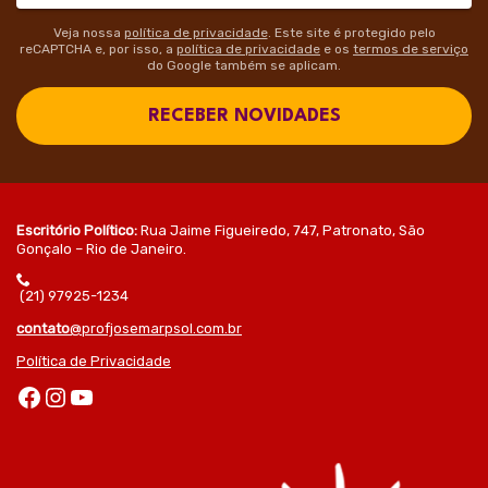
Veja nossa
política de privacidade
. Este site é protegido pelo
reCAPTCHA e, por isso, a
política de privacidade
e os
termos de serviço
do Google também se aplicam.
RECEBER NOVIDADES
Escritório Político:
Rua Jaime Figueiredo, 747, Patronato, São
Gonçalo – Rio de Janeiro.
(21) 97925-1234
contato
@profjosemarpsol.com.br
Política de Privacidade
Facebook
Instagram
Youtube