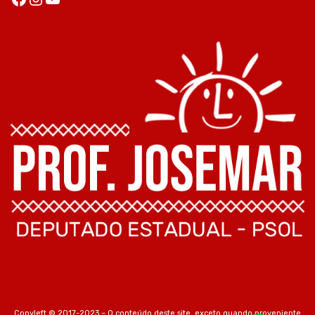
Copyleft © 2017-2023 – O conteúdo deste site, exceto quando proveniente