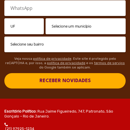
Veja nossa
política de privacidade
. Este site é protegido pelo
reCAPTCHA e, por isso, a
política de privacidade
e os
termos de serviço
do Google também se aplicam.
RECEBER NOVIDADES
Escritório Político:
Rua Jaime Figueiredo, 747, Patronato, São
Gonçalo – Rio de Janeiro.
(21) 97925-1234