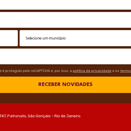
te é protegido pelo reCAPTCHA e, por isso, a
política de privacidade
e os
termos
RECEBER NOVIDADES
747, Patronato, São Gonçalo – Rio de Janeiro.