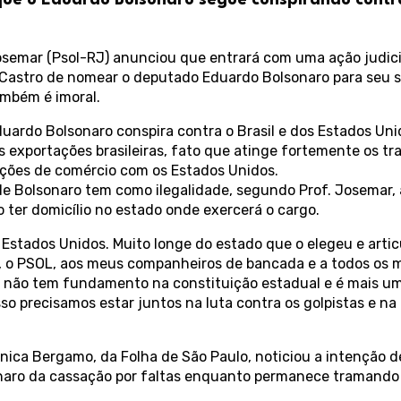
que o Eduardo Bolsonaro segue conspirando contra
semar (Psol-RJ) anunciou que entrará com uma ação judicial
Castro de nomear o deputado Eduardo Bolsonaro para seu se
ambém é imoral.
ardo Bolsonaro conspira contra o Brasil e dos Estados Unid
exportações brasileiras, fato que atinge fortemente os tra
ções de comércio com os Estados Unidos.
de Bolsonaro tem como ilegalidade, segundo Prof. Josemar,
o ter domicílio no estado onde exercerá o cargo.
Estados Unidos. Muito longe do estado que o elegeu e artic
 o PSOL, aos meus companheiros de bancada e a todos os m
a não tem fundamento na constituição estadual e é mais u
isso precisamos estar juntos na luta contra os golpistas e n
Mônica Bergamo, da Folha de São Paulo, noticiou a intenção 
naro da cassação por faltas enquanto permanece tramando 