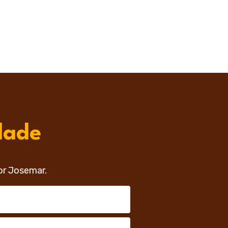
dade
or Josemar.