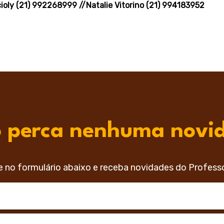
ioly (21) 992268999 //Natalie Vitorino
(21) 994183952
 perca nenhuma novi
e no formulário abaixo e receba novidades do Profess