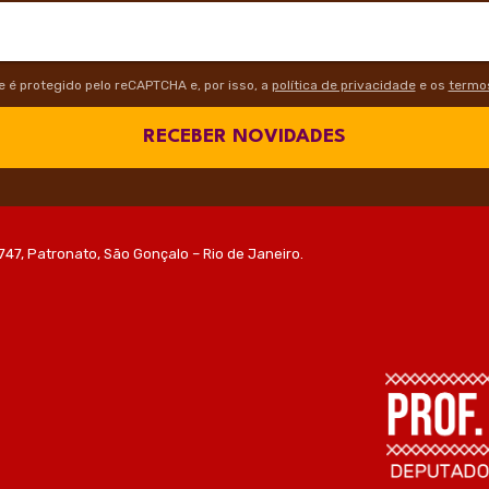
te é protegido pelo reCAPTCHA e, por isso, a
política de privacidade
e os
termos
RECEBER NOVIDADES
747, Patronato, São Gonçalo – Rio de Janeiro.