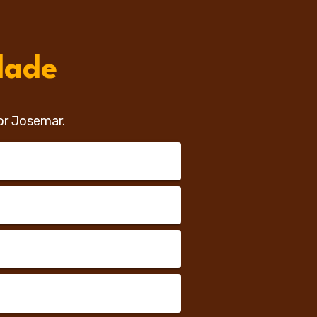
dade
or Josemar.