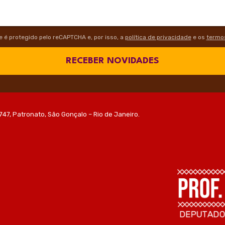
te é protegido pelo reCAPTCHA e, por isso, a
política de privacidade
e os
termos
RECEBER NOVIDADES
747, Patronato, São Gonçalo – Rio de Janeiro.