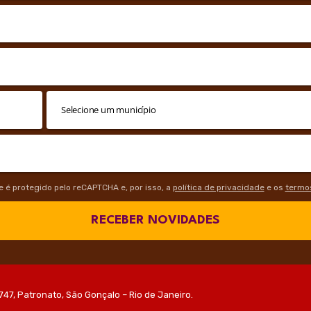
te é protegido pelo reCAPTCHA e, por isso, a
política de privacidade
e os
termos
RECEBER NOVIDADES
747, Patronato, São Gonçalo – Rio de Janeiro.