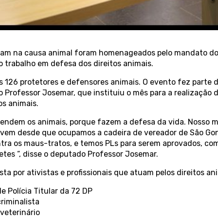
uam na causa animal foram homenageados pelo mandato do
 trabalho em defesa dos direitos animais.
6 protetores e defensores animais. O evento fez parte do A
o Professor Josemar, que instituiu o mês para a realizaçã
os animais.
endem os animais, porque fazem a defesa da vida. Nosso m
ue vem desde que ocupamos a cadeira de vereador de São Gon
ntra os maus-tratos, e temos PLs para serem aprovados, com
tes “, disse o deputado Professor Josemar.
por ativistas e profissionais que atuam pelos direitos ani
e Polícia Titular da 72 DP
riminalista
veterinário