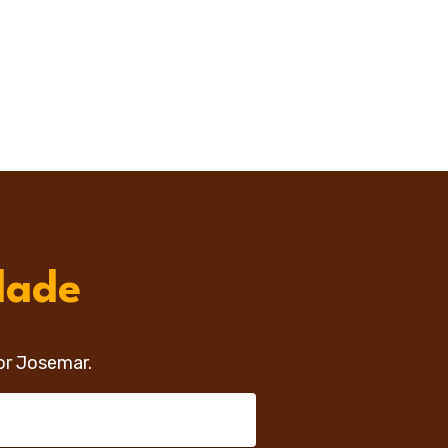
dade
or Josemar.