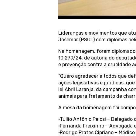
Lideranças e movimentos que at
Josemar (PSOL) com diplomas pelo
Na homenagem, foram diplomados 12
10.279/24, de autoria do deputad
e prevenção contra a crueldade a
“Quero agradecer a todos que def
ações legislativas e jurídicas, q
lei Abril Laranja, da campanha co
animais para fretamento de charre
A mesa da homenagem foi composta 
•Tullio Antônio Pelosi – Delegado d
•Fernanda Freixinho – Advogada c
•Rodrigo Prates Cipriano – Médico 