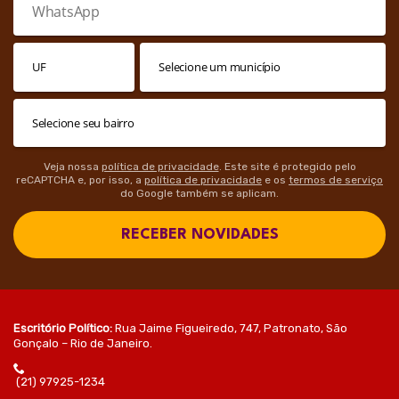
Veja nossa
política de privacidade
. Este site é protegido pelo
reCAPTCHA e, por isso, a
política de privacidade
e os
termos de serviço
do Google também se aplicam.
RECEBER NOVIDADES
Escritório Político:
Rua Jaime Figueiredo, 747, Patronato, São
Gonçalo – Rio de Janeiro.
(21) 97925-1234